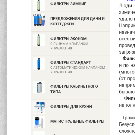
ФИЛЬТРЫ ЗИМНИЕ
Люди с
химиче
удален
ПРЕДЛОЖЕНИЯ ДЛЯ ДАЧИ И
КОТТЕДЖЕЙ
Напри
назнач
всех в
ФИЛЬТРЫ ЭКОНОМ
С РУЧНЫМ КЛАПАНОМ
прове
УПРАВЛЕНИЯ
загряз
Фильт
ФИЛЬТРЫ СТАНДАРТ
и по н
С АВТОМАТИЧЕСКИМ КЛАПАНОМ
(много
УПРАВЛЕНИЯ
(от пр
наприм
ФИЛЬТРЫ КАБИНЕТНОГО
бывают
ТИПА
Фильт
наполн
ФИЛЬТРЫ ДЛЯ КУХНИ
Грамот
МАГИСТРАЛЬНЫЕ ФИЛЬТРЫ
Безус
сложн