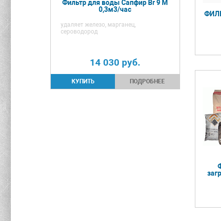
Фильтр для воды Сапфир Br 9 М
0,3м3/час
ФИЛ
удаляет железо, марганец,
сероводород
14 030
руб.
ПОДРОБНЕЕ
заг