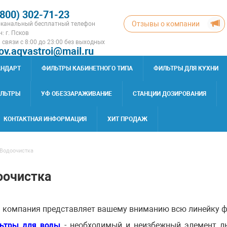
(800) 302-71-23
Отзывы о компании
канальный бесплатный телефон
: г. Псков
 связи с 8:00 до 23:00 без выходных
ov.aqvastroi@mail.ru
АНДАРТ
ФИЛЬТРЫ КАБИНЕТНОГО ТИПА
ФИЛЬТРЫ ДЛЯ КУХНИ
ИЛЬТРЫ
УФ ОБЕЗЗАРАЖИВАНИЕ
СТАНЦИИ ДОЗИРОВАНИЯ
КОНТАКТНАЯ ИНФОРМАЦИЯ
ХИТ ПРОДАЖ
Водоочистка
оочистка
омпания представляет вашему вниманию всю линейку фи
ьтры для воды
- необходимый и неизбежный элемент л