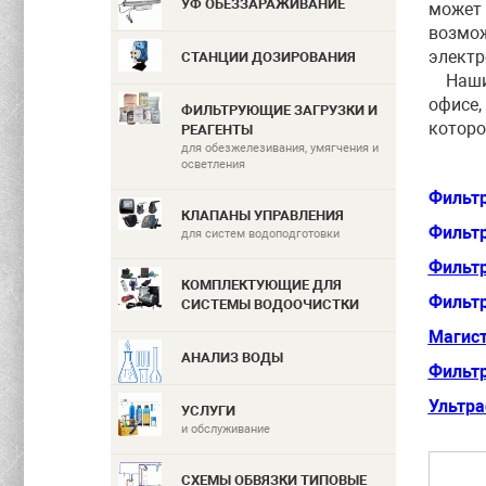
УФ ОБЕЗЗАРАЖИВАНИЕ
может
возмо
электр
СТАНЦИИ ДОЗИРОВАНИЯ
Наш
офисе,
ФИЛЬТРУЮЩИЕ ЗАГРУЗКИ И
которо
РЕАГЕНТЫ
для обезжелезивания, умягчения и
осветления
Фильт
КЛАПАНЫ УПРАВЛЕНИЯ
Фильтр
для систем водоподготовки
Фильтр
КОМПЛЕКТУЮЩИЕ ДЛЯ
Фильт
СИСТЕМЫ ВОДООЧИСТКИ
Магис
АНАЛИЗ ВОДЫ
Фильтр
Ультр
УСЛУГИ
и обслуживание
СХЕМЫ ОБВЯЗКИ ТИПОВЫЕ