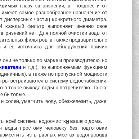
идимых глазу загрязнений, а позднее и от
имеют самое разнообразное назначение от
т дисперсных частиц конкретного диаметра.
 каждый фильтр выполняет именно свое
загрязнений нет. Для полной очистки воды от
овательных фильтров, а также предварительно
о и ее источника для обнаружения причин
 они не только по марке и производителю, но
живатели
и т.д.), по выполняемым функциям
единичные), а также по пропускной мощности
тры встраиваются в систему водоснабжения,
но в точке выхода воды к потребителю. Также
е бытовые.
и солей, умягчить воду, обезжелезить, даже
ты всей системы водоочистк
и
вашего дома.
я воды простому человеку без подготовки
разместить из в разных местах водопровода