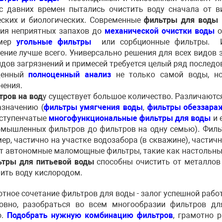
 давних времен пытались очистить воду сначала от в
ских и биологических. Современные
фильтры для воды
ия неприятных запахов до
механической очистки воды
о
мер
угольные фильтры
или сорбционные фильтры. И
ение лучше всего. Универсально решения для всех видов 
идов загрязнений и примесей требуется целый ряд послед
денный
полноценный анализ
не только самой воды, н
нения.
ров на вод
у существует большое количество. Различаются
азначению (
фильтры умягчения воды
,
фильтры обеззара
ступенчатые
многофункциональные фильтры для воды
и 
омышленных фильтров до фильтров на одну семью). Филь
ер, частично на участке водозабора (в скважине), частич
 автономные маломощные фильтры, такие как настольны
ры для питьевой воды
способны очистить от металлов 
ить воду кислородом.
ное сочетание фильтров для воды - залог успешной рабо
ловно, разобраться во всем многообразии фильтров дл
о.
Подобрать нужную комбинацию фильтров
, грамотно 