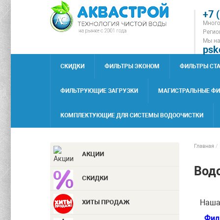
+7 
Много
Регион
Мы на
psk
СКИДКИ
ФИЛЬТРЫ ЭКОНОМ
ФИЛЬТРЫ СТ
ФИЛЬТРУЮЩИЕ ЗАГРУЗКИ
МАГИСТРАЛЬНЫЕ Ф
КОМПЛЕКТУЮЩИЕ ДЛЯ СИСТЕМЫ ВОДООЧИСТКИ
Главная
/
АКЦИИ
Вод
СКИДКИ
Наша к
ХИТЫ ПРОДАЖ
Фил